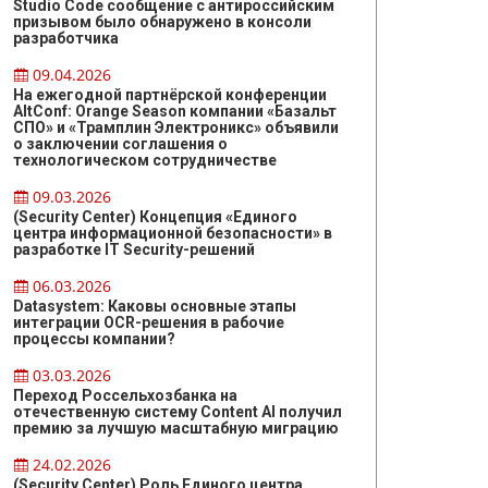
Studio Code сообщение с антироссийским
призывом было обнаружено в консоли
разработчика
09.04.2026
На ежегодной партнёрской конференции
AltConf: Orange Season компании «Базальт
СПО» и «Трамплин Электроникс» объявили
о заключении соглашения о
технологическом сотрудничестве
09.03.2026
(Security Center) Концепция «Единого
центра информационной безопасности» в
разработке IT Security-решений
06.03.2026
Datasystem: Каковы основные этапы
интеграции OCR-решения в рабочие
процессы компании?
03.03.2026
Переход Россельхозбанка на
отечественную систему Content AI получил
премию за лучшую масштабную миграцию
24.02.2026
(Security Center) Роль Единого центра