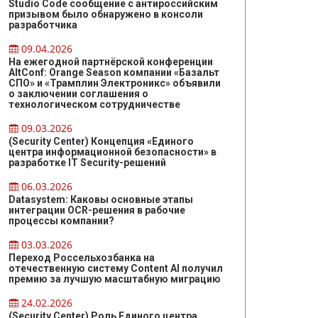
Studio Code сообщение с антироссийским
призывом было обнаружено в консоли
разработчика
09.04.2026
На ежегодной партнёрской конференции
AltConf: Orange Season компании «Базальт
СПО» и «Трамплин Электроникс» объявили
о заключении соглашения о
технологическом сотрудничестве
09.03.2026
(Security Center) Концепция «Единого
центра информационной безопасности» в
разработке IT Security-решений
06.03.2026
Datasystem: Каковы основные этапы
интеграции OCR-решения в рабочие
процессы компании?
03.03.2026
Переход Россельхозбанка на
отечественную систему Content AI получил
премию за лучшую масштабную миграцию
24.02.2026
(Security Center) Роль Единого центра