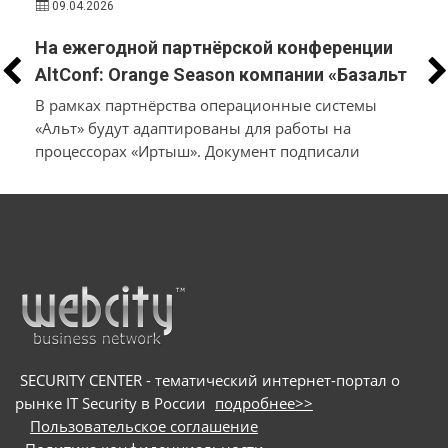
09.04.2026
На ежегодной партнёрской конференции
AltConf: Orange Season компании «Базальт
СПО» и «Трамплин Электроникс» объявили
В рамках партнёрства операционные системы
о заключении соглашения о
«Альт» будут адаптированы для работы на
процессорах «Иртыш». Документ подписали
технологическом сотрудничестве
производители системного и инфраструктурного
ПО на собственной платформе и разработчики
в
микроэлектроники и электронных продуктов
SECURITY CENTER - тематический интернет-портал о
рынке IT Security в России
подробнее>>
Пользовательское соглашение